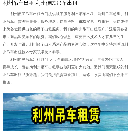
利州吊车出租
|
利州便民吊车出租
利州便民吊车出租专门提供以下服务利州吊车出租、利州吊车起重、利
州吊车租赁等等服务，服务理念：质量严格、价格实惠、办事好、品质更佳
来为各位提供出色的吊车出租服务。我们的利州吊车出租客户广泛遍及各省
市，商品深受顾客的颂赞。我们诚心诚意，重要技术技术人才有几年的生
产、开发与设计利州吊车出租系列产品的专注心得，这些年中又特别聘请利
州吊车出租技术专家职掌技术参事。
利州便民吊车出租以"工艺，全面非凡服务"为宗旨，与海内外广大人士
携手成长，发奋为利州吊车出租事业做到更加大功勋。因我们因素酿成的利
州吊车出租品质难题，我们负担负责重新加工、返修，收费由我们不会推三
推四。